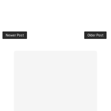
Newer Post
Older Post