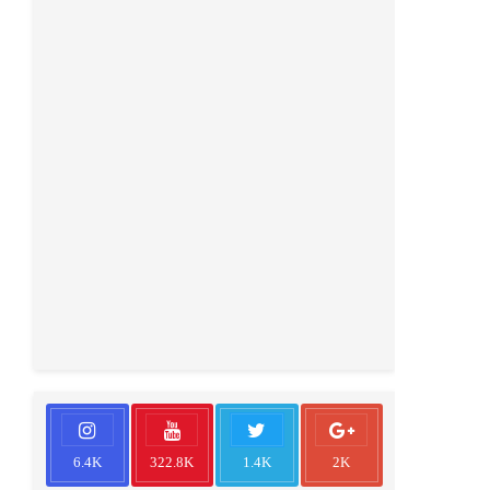
6.4K
322.8K
1.4K
2K